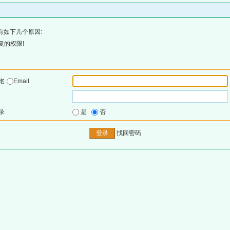
有如下几个原因:
复的权限!
户名
Email
录
是
否
找回密码