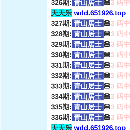
326期:
青山居士
🍔
3 码
天天乐
wdd.651926.top
327期:
青山居士
🍔
3 码
328期:
青山居士
🍔
3 码
329期:
青山居士
🍔
3 码
330期:
青山居士
🍔
3 码
331期:
青山居士
🍔
3 码
332期:
青山居士
🍔
3 码
333期:
青山居士
🍔
3 码
334期:
青山居士
🍔
3 码
335期:
青山居士
🍔
3 码
336期:
青山居士
🍔
3 码
天天乐
wdd.651926.top