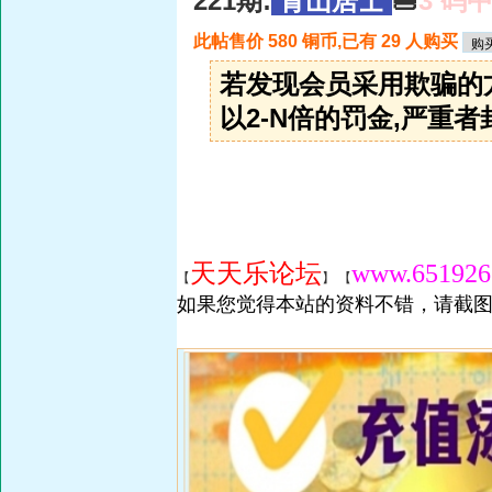
221期:
青山居士
🍔
3 码
此帖售价 580 铜币,已有 29 人购买
若发现会员采用欺骗的
以2-N倍的罚金,严重者封
天天乐论坛
www.651926
【
】 【
如果您觉得本站的资料不错，请截图