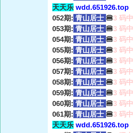
天天乐
wdd.651926.top
052期:
青山居士
🍔
3 码
053期:
青山居士
🍔
3 码
054期:
青山居士
🍔
3 码
055期:
青山居士
🍔
3 码
056期:
青山居士
🍔
3 码
057期:
青山居士
🍔
3 码
058期:
青山居士
🍔
3 码
059期:
青山居士
🍔
3 码
060期:
青山居士
🍔
3 码
061期:
青山居士
🍔
3 码
天天乐
wdd.651926.top