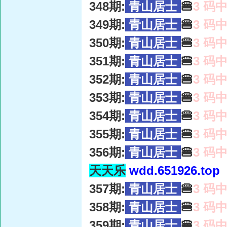
348期:
青山居士
🍔
3 码
349期:
青山居士
🍔
3 码
350期:
青山居士
🍔
3 码
351期:
青山居士
🍔
3 码
352期:
青山居士
🍔
3 码
353期:
青山居士
🍔
3 码
354期:
青山居士
🍔
3 码
355期:
青山居士
🍔
3 码
356期:
青山居士
🍔
3 码
天天乐
wdd.651926.top
357期:
青山居士
🍔
3 码
358期:
青山居士
🍔
3 码
359期:
青山居士
🍔
3 码