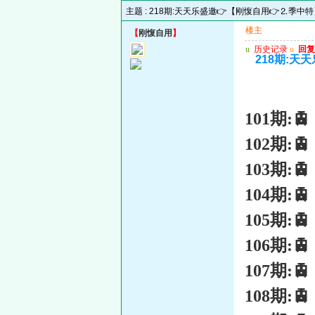
主题 :
218期:天天乐盛邀👉【刚愎自用👉⒉季中
楼主
【
刚愎自用
】
u
历史记录
u
回复
218期:天
101期:🚊
102期:🚊
103期:🚊
104期:🚊
105期:🚊
106期:🚊
107期:🚊
108期:🚊