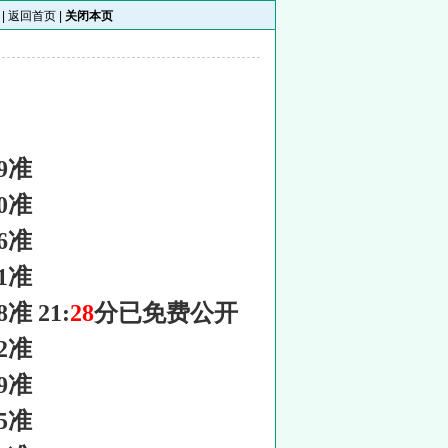
 |
返回首页
|
关闭本页
9准
0准
6准
1准
准 21:
28
分已免费公开
2准
9准
5准