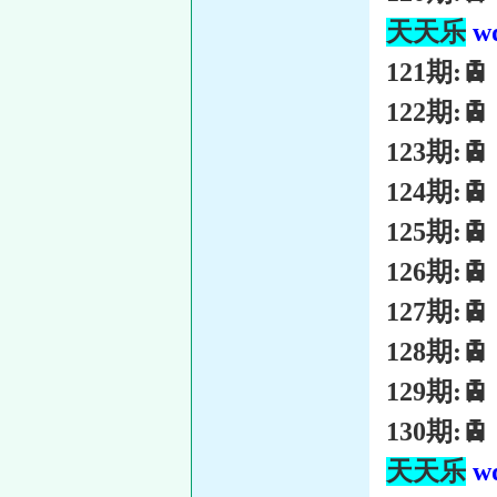
天天乐
w
121期:🚊
122期:🚊
123期:🚊
124期:🚊
125期:🚊
126期:🚊
127期:🚊
128期:🚊
129期:🚊
130期:🚊
天天乐
w