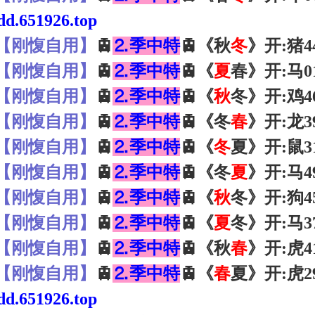
dd.651926.top
【刚愎自用】
🚊
⒉季中特
🚊《秋
冬
》开:猪4
【刚愎自用】
🚊
⒉季中特
🚊《
夏
春》开:马0
【刚愎自用】
🚊
⒉季中特
🚊《
秋
冬》开:鸡4
【刚愎自用】
🚊
⒉季中特
🚊《冬
春
》开:龙3
【刚愎自用】
🚊
⒉季中特
🚊《
冬
夏》开:鼠3
【刚愎自用】
🚊
⒉季中特
🚊《冬
夏
》开:马4
【刚愎自用】
🚊
⒉季中特
🚊《
秋
冬》开:狗4
【刚愎自用】
🚊
⒉季中特
🚊《
夏
冬》开:马3
【刚愎自用】
🚊
⒉季中特
🚊《秋
春
》开:虎4
【刚愎自用】
🚊
⒉季中特
🚊《
春
夏》开:虎2
dd.651926.top