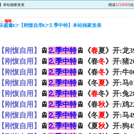
特】本站独家发表
阅读
1218569
次
u
编辑
u
天乐盛邀👉【刚愎自用👉⒉季中特】本站独家发表
【刚愎自用】
🚊
⒉季中特
🚊《
春
夏》开:龙3
【刚愎自用】
🚊
⒉季中特
🚊《春
冬
》开:猪2
【刚愎自用】
🚊
⒉季中特
🚊《春
冬
》开:牛0
【刚愎自用】
🚊
⒉季中特
🚊《冬
夏
》开:马0
【刚愎自用】
🚊
⒉季中特
🚊《
春
冬》开:兔28
【刚愎自用】
🚊
⒉季中特
🚊《春
秋
》开:鸡2
【刚愎自用】
🚊
⒉季中特
🚊《冬
夏
》开:马4
【刚愎自用】
🚊
⒉季中特
🚊《夏
秋
》开:狗4