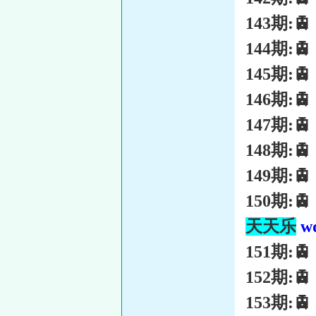
143期:🚊
144期:🚊
145期:🚊
146期:🚊
147期:🚊
148期:🚊
149期:🚊
150期:🚊
天天乐
w
151期:🚊
152期:🚊
153期:🚊