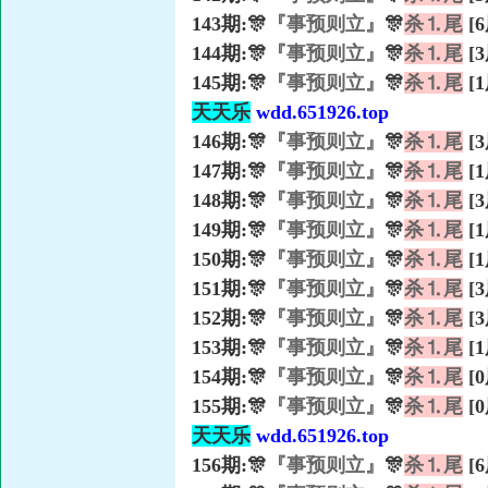
143期:🎊
『事预则立』
🎊
杀⒈尾
[
144期:🎊
『事预则立』
🎊
杀⒈尾
[
145期:🎊
『事预则立』
🎊
杀⒈尾
[
天天乐
wdd.651926.top
146期:🎊
『事预则立』
🎊
杀⒈尾
[
147期:🎊
『事预则立』
🎊
杀⒈尾
[
148期:🎊
『事预则立』
🎊
杀⒈尾
[
149期:🎊
『事预则立』
🎊
杀⒈尾
[
150期:🎊
『事预则立』
🎊
杀⒈尾
[
151期:🎊
『事预则立』
🎊
杀⒈尾
[
152期:🎊
『事预则立』
🎊
杀⒈尾
[
153期:🎊
『事预则立』
🎊
杀⒈尾
[
154期:🎊
『事预则立』
🎊
杀⒈尾
[
155期:🎊
『事预则立』
🎊
杀⒈尾
[
天天乐
wdd.651926.top
156期:🎊
『事预则立』
🎊
杀⒈尾
[