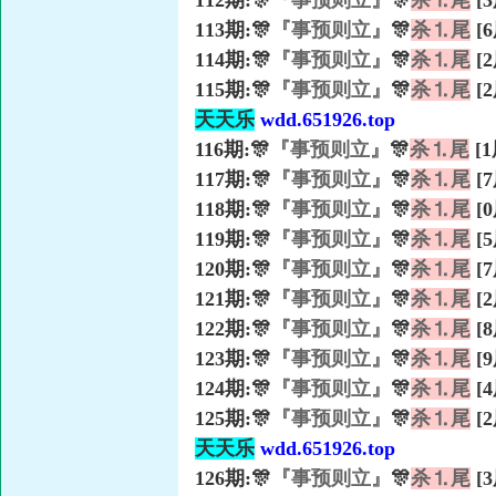
112期:🎊
『事预则立』
🎊
杀⒈尾
[
113期:🎊
『事预则立』
🎊
杀⒈尾
[
114期:🎊
『事预则立』
🎊
杀⒈尾
[
115期:🎊
『事预则立』
🎊
杀⒈尾
[
天天乐
wdd.651926.top
116期:🎊
『事预则立』
🎊
杀⒈尾
[
117期:🎊
『事预则立』
🎊
杀⒈尾
[
118期:🎊
『事预则立』
🎊
杀⒈尾
[
119期:🎊
『事预则立』
🎊
杀⒈尾
[
120期:🎊
『事预则立』
🎊
杀⒈尾
[
121期:🎊
『事预则立』
🎊
杀⒈尾
[
122期:🎊
『事预则立』
🎊
杀⒈尾
[
123期:🎊
『事预则立』
🎊
杀⒈尾
[
124期:🎊
『事预则立』
🎊
杀⒈尾
[
125期:🎊
『事预则立』
🎊
杀⒈尾
[
天天乐
wdd.651926.top
126期:🎊
『事预则立』
🎊
杀⒈尾
[