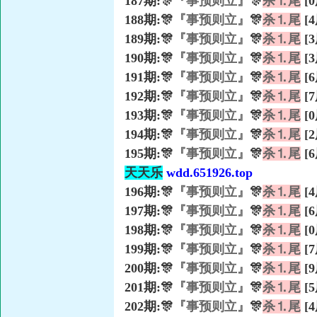
187期:🎊
『事预则立』
🎊
杀⒈尾
[
188期:🎊
『事预则立』
🎊
杀⒈尾
[
189期:🎊
『事预则立』
🎊
杀⒈尾
[
190期:🎊
『事预则立』
🎊
杀⒈尾
[
191期:🎊
『事预则立』
🎊
杀⒈尾
[
192期:🎊
『事预则立』
🎊
杀⒈尾
[
193期:🎊
『事预则立』
🎊
杀⒈尾
[
194期:🎊
『事预则立』
🎊
杀⒈尾
[
195期:🎊
『事预则立』
🎊
杀⒈尾
[
天天乐
wdd.651926.top
196期:🎊
『事预则立』
🎊
杀⒈尾
[
197期:🎊
『事预则立』
🎊
杀⒈尾
[
198期:🎊
『事预则立』
🎊
杀⒈尾
[
199期:🎊
『事预则立』
🎊
杀⒈尾
[
200期:🎊
『事预则立』
🎊
杀⒈尾
[
201期:🎊
『事预则立』
🎊
杀⒈尾
[
202期:🎊
『事预则立』
🎊
杀⒈尾
[