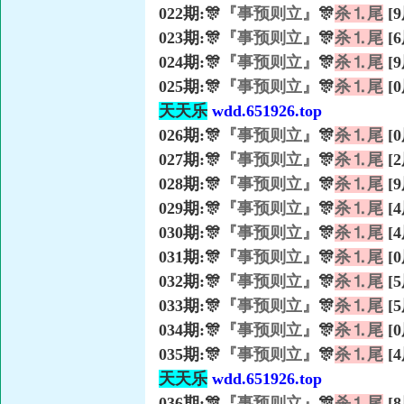
022期:🎊
『事预则立』
🎊
杀⒈尾
[
023期:🎊
『事预则立』
🎊
杀⒈尾
[
024期:🎊
『事预则立』
🎊
杀⒈尾
[
025期:🎊
『事预则立』
🎊
杀⒈尾
[
天天乐
wdd.651926.top
026期:🎊
『事预则立』
🎊
杀⒈尾
[
027期:🎊
『事预则立』
🎊
杀⒈尾
[
028期:🎊
『事预则立』
🎊
杀⒈尾
[
029期:🎊
『事预则立』
🎊
杀⒈尾
[
030期:🎊
『事预则立』
🎊
杀⒈尾
[
031期:🎊
『事预则立』
🎊
杀⒈尾
[
032期:🎊
『事预则立』
🎊
杀⒈尾
[
033期:🎊
『事预则立』
🎊
杀⒈尾
[
034期:🎊
『事预则立』
🎊
杀⒈尾
[
035期:🎊
『事预则立』
🎊
杀⒈尾
[
天天乐
wdd.651926.top
036期:🎊
『事预则立』
🎊
杀⒈尾
[