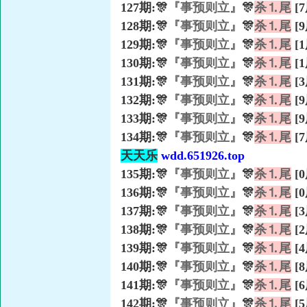
127期:🎊
『事预则立』
🎊
杀⒈尾
[
128期:🎊
『事预则立』
🎊
杀⒈尾
[
129期:🎊
『事预则立』
🎊
杀⒈尾
[
130期:🎊
『事预则立』
🎊
杀⒈尾
[
131期:🎊
『事预则立』
🎊
杀⒈尾
[
132期:🎊
『事预则立』
🎊
杀⒈尾
[
133期:🎊
『事预则立』
🎊
杀⒈尾
[
134期:🎊
『事预则立』
🎊
杀⒈尾
[
天天乐
wdd.651926.top
135期:🎊
『事预则立』
🎊
杀⒈尾
[
136期:🎊
『事预则立』
🎊
杀⒈尾
[
137期:🎊
『事预则立』
🎊
杀⒈尾
[
138期:🎊
『事预则立』
🎊
杀⒈尾
[
139期:🎊
『事预则立』
🎊
杀⒈尾
[
140期:🎊
『事预则立』
🎊
杀⒈尾
[
141期:🎊
『事预则立』
🎊
杀⒈尾
[
142期:🎊
『事预则立』
🎊
杀⒈尾
[