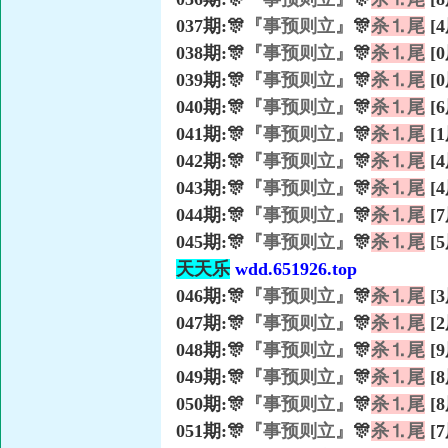
037期:🎊
『事预则立』
🎊
杀⒈尾
[
038期:🎊
『事预则立』
🎊
杀⒈尾
[
039期:🎊
『事预则立』
🎊
杀⒈尾
[
040期:🎊
『事预则立』
🎊
杀⒈尾
[
041期:🎊
『事预则立』
🎊
杀⒈尾
[
042期:🎊
『事预则立』
🎊
杀⒈尾
[
043期:🎊
『事预则立』
🎊
杀⒈尾
[
044期:🎊
『事预则立』
🎊
杀⒈尾
[
045期:🎊
『事预则立』
🎊
杀⒈尾
[
天天乐
wdd.651926.top
046期:🎊
『事预则立』
🎊
杀⒈尾
[
047期:🎊
『事预则立』
🎊
杀⒈尾
[
048期:🎊
『事预则立』
🎊
杀⒈尾
[
049期:🎊
『事预则立』
🎊
杀⒈尾
[
050期:🎊
『事预则立』
🎊
杀⒈尾
[
051期:🎊
『事预则立』
🎊
杀⒈尾
[