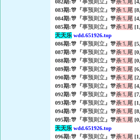
082期:🎊
『事预则立』
🎊
杀⒈尾
[
083期:🎊
『事预则立』
🎊
杀⒈尾
[
084期:🎊
『事预则立』
🎊
杀⒈尾
[
085期:🎊
『事预则立』
🎊
杀⒈尾
[
天天乐
wdd.651926.top
086期:🎊
『事预则立』
🎊
杀⒈尾
[
087期:🎊
『事预则立』
🎊
杀⒈尾
[
088期:🎊
『事预则立』
🎊
杀⒈尾
[
089期:🎊
『事预则立』
🎊
杀⒈尾
[
090期:🎊
『事预则立』
🎊
杀⒈尾
[
091期:🎊
『事预则立』
🎊
杀⒈尾
[
092期:🎊
『事预则立』
🎊
杀⒈尾
[
093期:🎊
『事预则立』
🎊
杀⒈尾
[
094期:🎊
『事预则立』
🎊
杀⒈尾
[
095期:🎊
『事预则立』
🎊
杀⒈尾
[
天天乐
wdd.651926.top
096期:🎊
『事预则立』
🎊
杀⒈尾
[